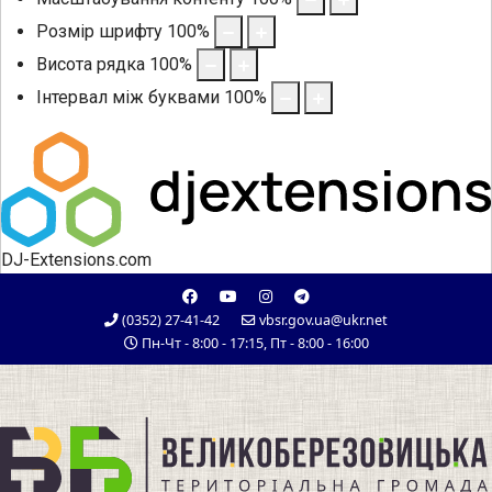
Розмір шрифту
100
%
Висота рядка
100
%
Інтервал між буквами
100
%
DJ-Extensions.com
(0352) 27-41-42
vbsr.gov.ua@ukr.net
Пн-Чт - 8:00 - 17:15, Пт - 8:00 - 16:00